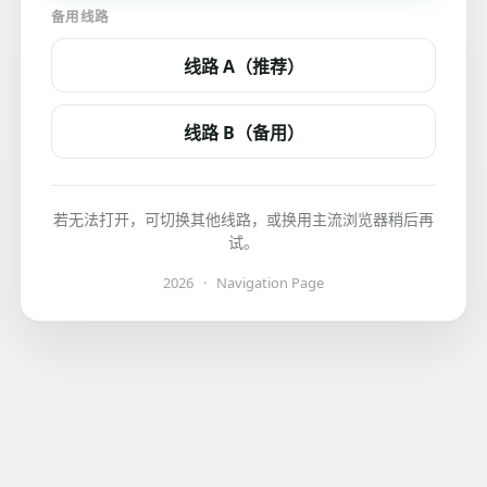
备用线路
线路 A（推荐）
线路 B（备用）
若无法打开，可切换其他线路，或换用主流浏览器稍后再
试。
2026
·
Navigation Page